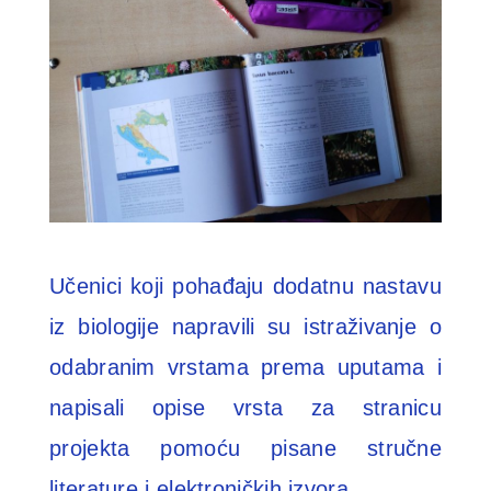
Učenici koji pohađaju dodatnu nastavu
iz biologije napravili su istraživanje o
odabranim vrstama prema uputama i
napisali opise vrsta za stranicu
projekta pomoću pisane stručne
literature i elektroničkih izvora.