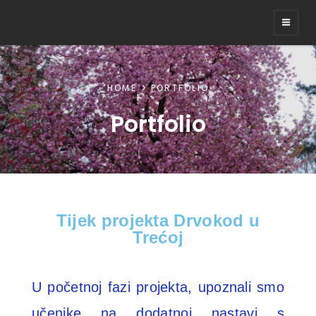
DRVOKOD U TREĆOJ
HOME
PORTFOLIO
Portfolio
Tijek projekta Drvokod u
Trećoj
U početnoj fazi projekta, upoznali smo
učenike na dodatnoj nastavi s