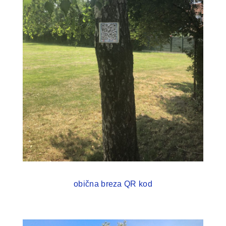
obična breza QR kod