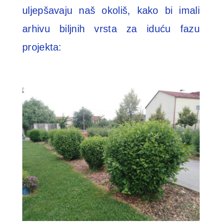
uljepšavaju naš okoliš, kako bi imali
arhivu biljnih vrsta za iduću fazu
projekta: