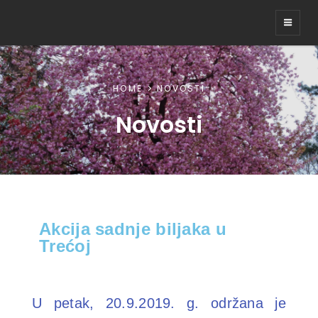
DRVOKOD U TREĆOJ
HOME
NOVOSTI
Novosti
Akcija sadnje biljaka u
Trećoj
U petak, 20.9.2019. g. održana je