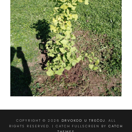
COPYRIGHT © 2026
DRVOKOD U TREĆOJ
. ALL
RIGHTS RESERVED. | CATCH FULLSCREEN BY
CATCH
THEMES